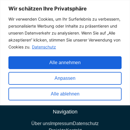
Aktuelles
Wir schätzen Ihre Privatsphäre
Wir verwenden Cookies, um Ihr Surferlebnis zu verbessern,
personalisierte Werbung oder Inhalte zu präsentieren und
unseren Datenverkehr zu analysieren. Wenn Sie auf „Alle
akzeptieren“ klicken, stimmen Sie unserer Verwendung von
Cookies zu.
Datenschutz
Kontakt
Alle annehmen
Nonntaler Hauptstraße 80
5020 Salzburg
Anpassen
0043 662-82 71 00-0
Alle ablehnen
office@hfz-ziviltechniker.at
Navigation
Über uns
Impressum
Datenschutz